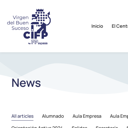
Inicio
El Cent
News
All articles
Alumnado
Aula Empresa
Aula Em