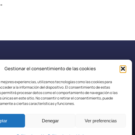
→
Gestionar el consentimiento de las cookies
secretaria.efplarobla@fpaspasia.com
s mejores experiencias, utilizamos tecnologías como las cookies para
cceder a la información del dispositivo. El consentimiento de estas
s permitirá procesar datos como el comportamiento de navegación o las
s únicas en este sitio. No consentir o retirar el consentimiento, puede
amente a ciertas características y funciones.
ptar
Denegar
Ver preferencias
Política de Cookies