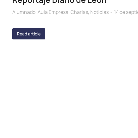
Alumnado
,
Aula Empresa
,
Charlas
,
Noticias
14 de sept
Read article