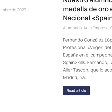
medalla de oro 
iembre de 2023
Nacional «Spain
Alumnado
,
Aula Empresa
,
Fernando González Lóp
Profesional «Virgen de
España en el campeona
SpainSkills. Fernando, 
Aller Tascón, que lo 
Madrid, ha…
Read article