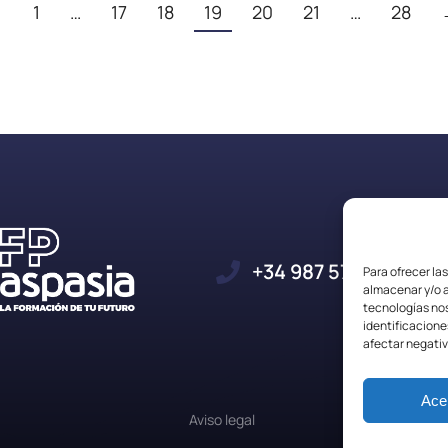
←
1
…
17
18
19
20
21
…
28
+34 987 57 23 23
Para ofrecer la
almacenar y/o a
tecnologías no
identificacione
afectar negativ
Ace
Aviso legal