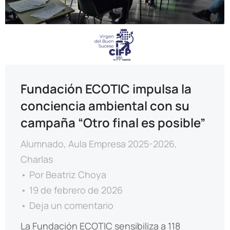
Fundación ECOTIC impulsa la
conciencia ambiental con su
campaña “Otro final es posible”
Alumnado
,
Aula Empresa 2025-2026
,
Charlas
Por
Beatriz Choya
19 de febrero de 2026
Deja un comentario
La Fundación ECOTIC sensibiliza a 118