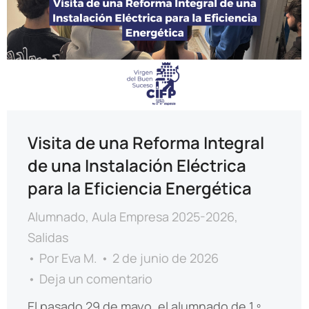
Visita de una Reforma Integral
de una Instalación Eléctrica
para la Eficiencia Energética
Alumnado
,
Aula Empresa 2025-2026
,
Salidas
Por
Eva M.
2 de junio de 2026
Deja un comentario
El pasado 29 de mayo, el alumnado de 1.º