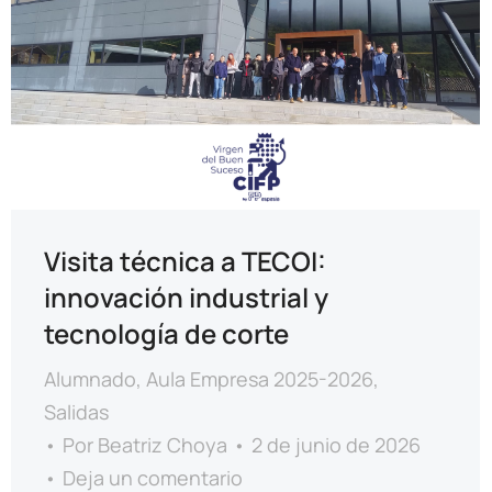
Visita técnica a TECOI:
innovación industrial y
tecnología de corte
Alumnado
,
Aula Empresa 2025-2026
,
Salidas
Por
Beatriz Choya
2 de junio de 2026
Deja un comentario