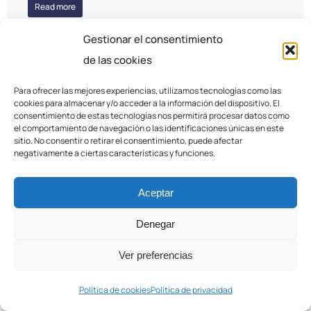
Read more
Gestionar el consentimiento
de las cookies
Para ofrecer las mejores experiencias, utilizamos tecnologías como las
cookies para almacenar y/o acceder a la información del dispositivo. El
consentimiento de estas tecnologías nos permitirá procesar datos como
el comportamiento de navegación o las identificaciones únicas en este
sitio. No consentir o retirar el consentimiento, puede afectar
negativamente a ciertas características y funciones.
Aceptar
Denegar
Ver preferencias
COPASA acerca la formación y
Política de cookies
Política de privacidad
el empleo en soldadura a