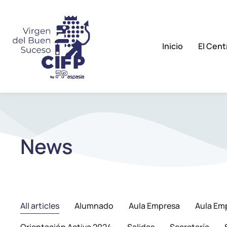
Inicio
El Cent
News
All articles
Alumnado
Aula Empresa
Aula Em