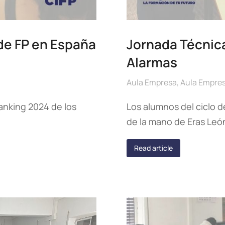
de FP en España
Jornada Técnica
Alarmas
Aula Empresa
,
Aula Empre
Ranking 2024 de los
Los alumnos del ciclo d
de la mano de Eras León
Read article