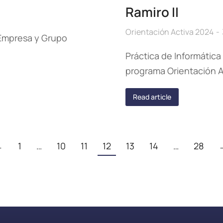
Ramiro II
Orientación Activa 2024
P Empresa y Grupo
Práctica de Informática
programa Orientación A
Read article
←
1
…
10
11
12
13
14
…
28