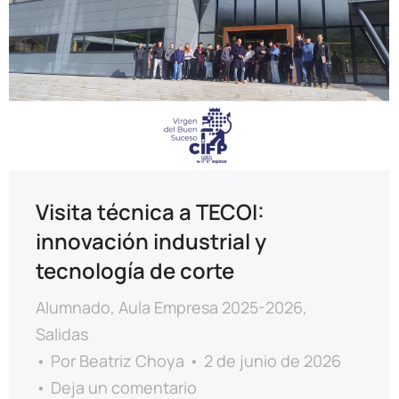
Visita técnica a TECOI:
innovación industrial y
tecnología de corte
Alumnado
,
Aula Empresa 2025-2026
,
Salidas
Por
Beatriz Choya
2 de junio de 2026
Deja un comentario