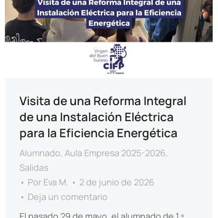
Visita de una Reforma Integral
de una Instalación Eléctrica
para la Eficiencia Energética
Alumnado
,
Aula Empresa 2025-2026
,
Salidas
Por
Eva M.
2 de junio de 2026
Deja un comentario
El pasado 29 de mayo, el alumnado de 1.º