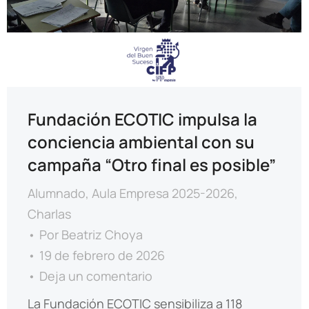
Fundación ECOTIC impulsa la
conciencia ambiental con su
campaña “Otro final es posible”
Alumnado
,
Aula Empresa 2025-2026
,
Charlas
Por
Beatriz Choya
19 de febrero de 2026
Deja un comentario
La Fundación ECOTIC sensibiliza a 118