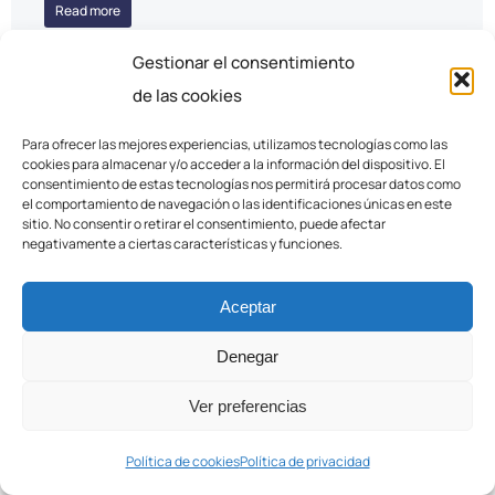
Read more
Gestionar el consentimiento
de las cookies
Para ofrecer las mejores experiencias, utilizamos tecnologías como las
cookies para almacenar y/o acceder a la información del dispositivo. El
consentimiento de estas tecnologías nos permitirá procesar datos como
el comportamiento de navegación o las identificaciones únicas en este
sitio. No consentir o retirar el consentimiento, puede afectar
negativamente a ciertas características y funciones.
Aceptar
Denegar
Ver preferencias
COPASA acerca la formación y
Política de cookies
Política de privacidad
el empleo en soldadura a