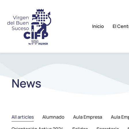
Inicio
El Cent
News
All articles
Alumnado
Aula Empresa
Aula Em