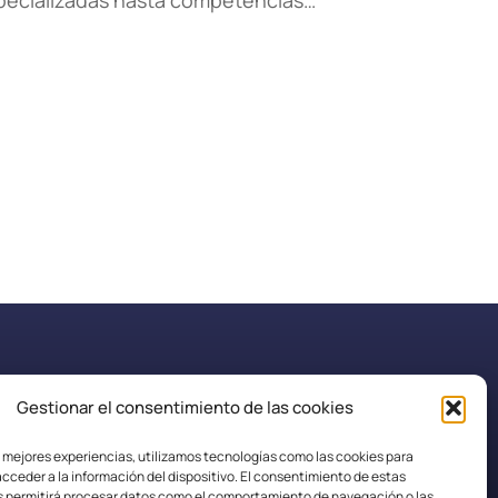
specializadas hasta competencias…
Gestionar el consentimiento de las cookies
secretaria.efplarobla@fpaspasia.com
s mejores experiencias, utilizamos tecnologías como las cookies para
cceder a la información del dispositivo. El consentimiento de estas
s permitirá procesar datos como el comportamiento de navegación o las