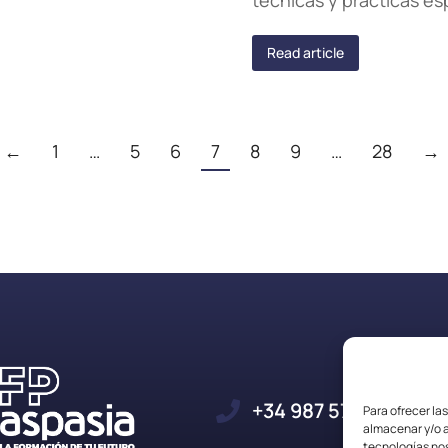
técnicas y prácticas e
Read article
←
1
…
5
6
7
8
9
…
28
→
+34 987 57 23 23
Para ofrecer la
almacenar y/o a
tecnologías no