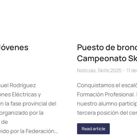
 Jóvenes
Puesto de bronc
Campeonato Ski
Noticias
,
Skills 2025
11 de
nuel Rodríguez
Conquistamos el escaló
ones Eléctricas y
Formación Profesional. 
 la fase provincial del
nuestro alumno partici
organizado por la
tercera posición del c
y de
Read article
ido por la Federación…