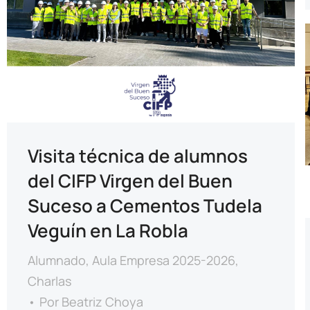
Visita técnica de alumnos
del CIFP Virgen del Buen
Suceso a Cementos Tudela
Veguín en La Robla
Alumnado
,
Aula Empresa 2025-2026
,
Charlas
Por
Beatriz Choya