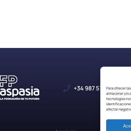
+34 987 57 23 23
Para ofrecer la
almacenar y/o a
tecnologías no
identificacione
afectar negativ
Ace