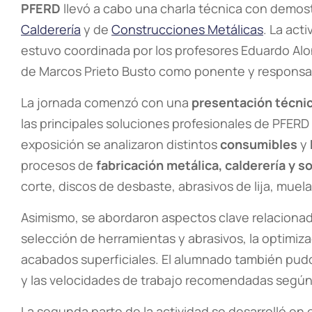
PFERD
llevó a cabo una charla técnica con demost
Calderería
y de
Construcciones Metálicas
. La acti
estuvo coordinada por los profesores Eduardo Alo
de Marcos Prieto Busto como ponente y responsab
La jornada comenzó con una
presentación técni
las principales soluciones profesionales de PFERD p
exposición se analizaron distintos
consumibles
y
procesos de
fabricación metálica, calderería y s
corte, discos de desbaste, abrasivos de lija, muelas
Asimismo, se abordaron aspectos clave relaciona
selección de herramientas y abrasivos, la optimiza
acabados superficiales. El alumnado también pudo
y las velocidades de trabajo recomendadas según
La segunda parte de la actividad se desarrolló en 