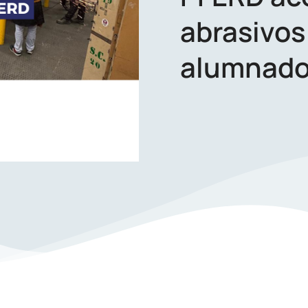
abrasivos 
alumnad