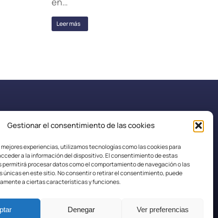
en…
Leer más
Gestionar el consentimiento de las cookies
secretaria.efplarobla@fpaspasia.com
s mejores experiencias, utilizamos tecnologías como las cookies para
cceder a la información del dispositivo. El consentimiento de estas
s permitirá procesar datos como el comportamiento de navegación o las
s únicas en este sitio. No consentir o retirar el consentimiento, puede
amente a ciertas características y funciones.
ptar
Denegar
Ver preferencias