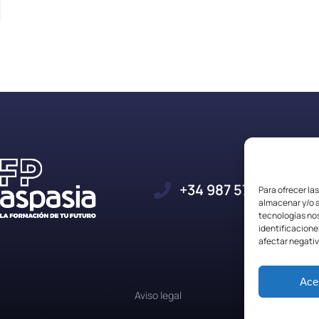
+34 987 57 23 23
Para ofrecer la
almacenar y/o a
tecnologías no
identificacione
afectar negativ
Ace
Aviso legal