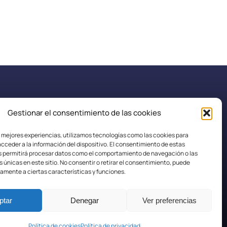
Gestionar el consentimiento de las cookies
secretaria.efplarobla@fpaspasia.com
s mejores experiencias, utilizamos tecnologías como las cookies para
cceder a la información del dispositivo. El consentimiento de estas
s permitirá procesar datos como el comportamiento de navegación o las
s únicas en este sitio. No consentir o retirar el consentimiento, puede
amente a ciertas características y funciones.
ptar
Denegar
Ver preferencias
Política de Cookies
Política de cookies
Política de privacidad