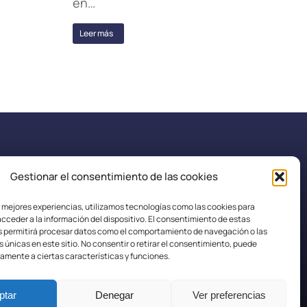
en…
Leer más
Gestionar el consentimiento de las cookies
secretaria.efplarobla@fpaspasia.com
s mejores experiencias, utilizamos tecnologías como las cookies para
cceder a la información del dispositivo. El consentimiento de estas
s permitirá procesar datos como el comportamiento de navegación o las
s únicas en este sitio. No consentir o retirar el consentimiento, puede
amente a ciertas características y funciones.
ptar
Denegar
Ver preferencias