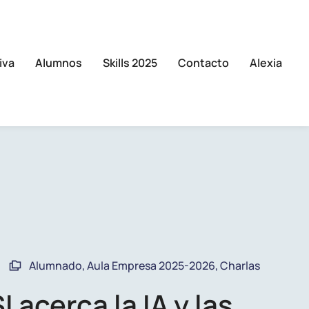
iva
Alumnos
Skills 2025
Contacto
Alexia
Alumnado
,
Aula Empresa 2025-2026
,
Charlas
acerca la IA y las