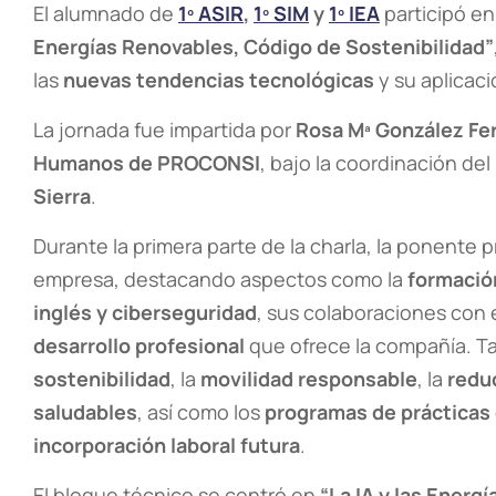
El alumnado de
1º ASIR
,
1º SIM
y
1º IEA
participó en
Energías Renovables, Código de Sostenibilidad”
las
nuevas tendencias tecnológicas
y su aplicac
La jornada fue impartida por
Rosa Mª González Fe
Humanos de PROCONSI
, bajo la coordinación de
Sierra
.
Durante la primera parte de la charla, la ponente pr
empresa, destacando aspectos como la
formació
inglés y ciberseguridad
, sus colaboraciones con 
desarrollo profesional
que ofrece la compañía. Ta
sostenibilidad
, la
movilidad responsable
, la
redu
saludables
, así como los
programas de prácticas
incorporación laboral futura
.
El bloque técnico se centró en
“La IA y las Energ