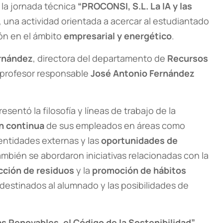
 la jornada técnica
“PROCONSI, S.L. La IA y las
, una actividad orientada a acercar al estudiantado
ión en el ámbito
empresarial y energético
.
rnández
, directora del departamento de
Recursos
l profesor responsable
José Antonio Fernández
esentó la filosofía y líneas de trabajo de la
n continua
de sus empleados en áreas como
entidades externas y las
oportunidades de
mbién se abordaron iniciativas relacionadas con la
cción de residuos
y la
promoción de hábitos
destinados al alumnado y las posibilidades de
ías Renovables, el Código de la Sostenibilidad”
,