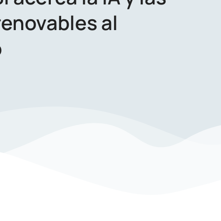
renovables al
o