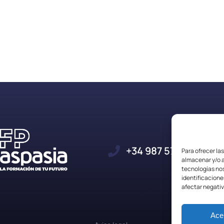
+34 987 57 23 23
Para ofrecer la
almacenar y/o a
tecnologías no
identificacione
afectar negativ
Ace