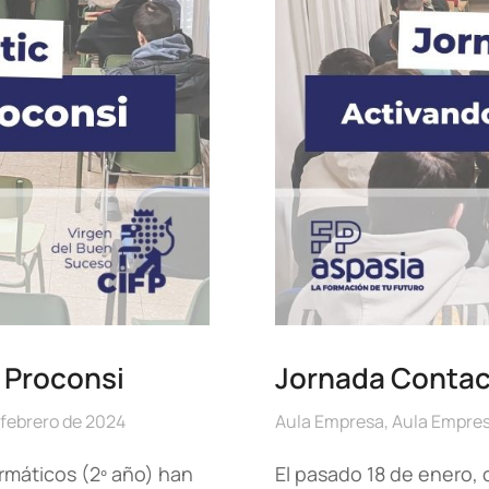
 Proconsi
Jornada Contact
 febrero de 2024
Aula Empresa
,
Aula Empre
ormáticos (2º año) han
El pasado 18 de enero,