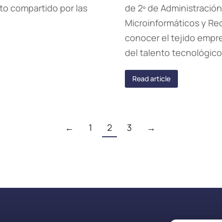
to compartido por las
de 2º de Administració
Microinformáticos y Red
conocer el tejido empre
del talento tecnológico
Read article
←
1
2
3
→