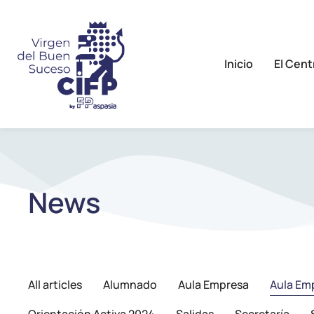
Inicio
El Cent
News
All articles
Alumnado
Aula Empresa
Aula Em