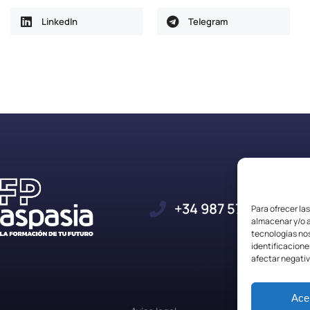
LinkedIn
Telegram
+34 987 57 23 23
Para ofrecer la
almacenar y/o a
tecnologías no
identificacione
afectar negativ
Ace