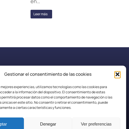
en…
Leer más
Gestionar el consentimiento de las cookies
secretaria.efplarobla@fpaspasia.com
s mejores experiencias, utilizamos tecnologías como las cookies para
cceder a la información del dispositivo. El consentimiento de estas
s permitirá procesar datos como el comportamiento de navegación o las
s únicas en este sitio. No consentir o retirar el consentimiento, puede
amente a ciertas características y funciones.
ptar
Denegar
Ver preferencias