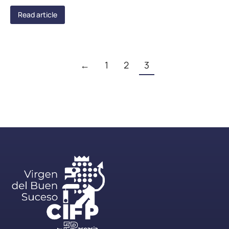
Read article
←
1
2
3