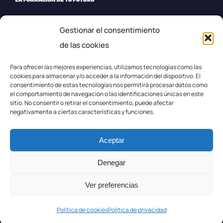
Gestionar el consentimiento
+34 987 57 23 23
de las cookies
secretaria.efplarobla@fpaspasia.com
Para ofrecer las mejores experiencias, utilizamos tecnologías como las
cookies para almacenar y/o acceder a la información del dispositivo. El
consentimiento de estas tecnologías nos permitirá procesar datos como
el comportamiento de navegación o las identificaciones únicas en este
sitio. No consentir o retirar el consentimiento, puede afectar
negativamente a ciertas características y funciones.
Politica de privacidad
Aceptar
Aviso legal
Denegar
Ver preferencias
Política de Cookies
Política de cookies
Política de privacidad