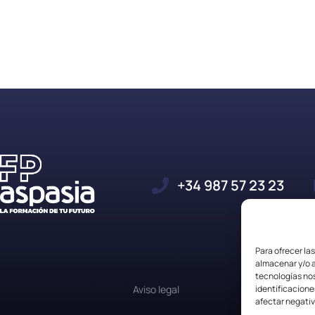
+34 987 57 23 23
Para ofrecer la
almacenar y/o a
tecnologías no
Aviso legal
identificacione
afectar negativ